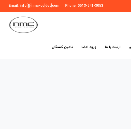
Email: info[@]nmc-co[dot]com
Phone: 0513-541-3053
ارتباط با ما
ورود اعضا
تامین کنندگان