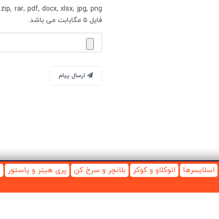
g
فایل ۵ مگابابت می باشد.
ارسال پیام
اسلایسرها
اتوکلاو و کوکر
بلانچر و سرخ کن
پری هیتر و پاستور
پ
NMC
© 