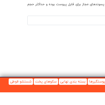
zip, rar, pdf, docx, xlsx, jpg, pn پسوندهای مجاز برای فایل پیوست بوده و حداکثر حجم
وستگیرها
بسته بندی نهایی
سکوهای پخت
شستشو قوطی