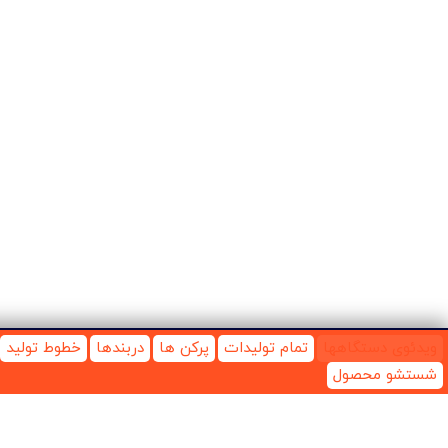
ویدئوی دستگاهها
تمام تولیدات
پرکن ها
دربندها
خطوط تولید
شستشو محصول
2026 Khorasan Packaging Tools Industrial Company. All Rights Reserved.