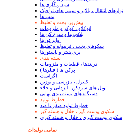
سبد و گاری ها
نوارهای انتقال ، بالابر و سینی های ترافیک
پمپ ها
پیش پز، پخت و تغلیظ
اتوکلاو ، کوکر و ملزومات
بلانچرها و سرخ کن ها
اواپراتورها
سکوهای پخت ، فرموله و تغلیظ
پری هیتر و پاستورها
بسته بندی
دربندها ، قطعات و ملزومات
پرکن ها ( فیلرها )
اگزاست
کنترل ، بازرسی و توزین
تونل های سردکن ، آبزدایی و خلاء
دستگاه های بسته بندی نهایی
خطوط تولید
خطوط تولید صفر تا صد
سکوی پوست گیر ، خلال و هسته گیر
سکوی پوست گیری ، خلال و هسته گیری
تمامی تولیدات