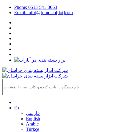
Phone: 0513-541-3053
Email: info[@]nmc-co[dot]com
Fa
فارسی
English
Arabic
Türkçe