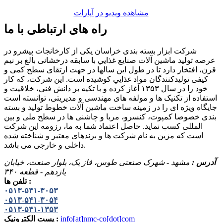
مشاهده ویدیو در آپارات
راه های ارتباطی با ما
شرکت ابزار بسته بندی خراسان یکی از کارخانجات پیشرو در
عرصه تولید ماشين آلات صنايع غذايي با سابقه درخشانی بالغ بر نیم
قرن، افتخار دارد تا در طول این سالها در جهت ارتقای سطح کمی و
کيفی توليدکنندگان مواد غذايي کوشیده است. این شرکت، که کار
خود را در سال ۱۳۵۳ آغاز کرده و با تکيه بر دانش فنی، خلاقيت و
استفاده از تکنيک ها و مولفه های مهندسی و مديريتی، توانسته است
جايگاه ويژه ای را در زمينه ساخت ماشين آلات خطوط توليد و بسته
بندی خصوصا کمپوت، کنسرو، مربا و چاشنی ها در سطح ملی و بین
المللی کسب نمايد. حاصل اعتماد شما به ما، رزومه این شرکت
است که مزین به نام شرکت ها و برندهای معتبر و شناخته شده
داخلی و خارجی می باشد.
آدرس :
مشهد - شهرک صنعتی طوس، فاز یک، بلوار صنعت، خیابان
یازدهم - قطعه ۳۴۰
تلفن ها :
۰۵۱۳-۵۴۱-۳۰۵۳
۰۵۱۳-۵۴۱-۳۰۵۴
۰۵۱۳-۵۴۱-۱۳۵۳
info[at]nmc-co[dot]com
پست الکترونیک :