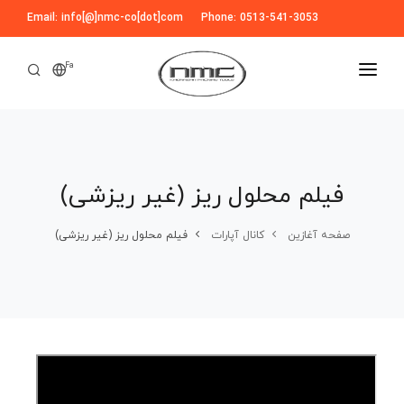
Email: info[@]nmc-co[dot]com
Phone: 0513-541-3053
Fa
صفحه آغازین
درباره ما
فیلم محلول ریز (غیر ریزشی)
تولیدات
قطعات ماشین آلات
ویدیوها
صفحه آغازین
کانال آپارات
فیلم محلول ریز (غیر ریزشی)
قطعات مصرفی ماشین آلات صنایع غذایی
خطوط تولید
آماده سازی
مشتریان ما
دستگاه های شستشو قوطی و شیشه
اخبار
متفرقه
بلاگ
خط تولید رب