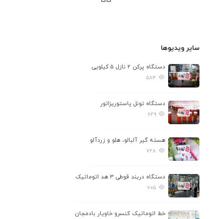
بلانچرها و سرخ کن ها
اواپراتورها
سکوهای پخت ، فرموله و تغلیظ
سایر ویدیوها
پری هیتر و پاستورها
دستگاه پرکن ۲ نازل ۵ کیلویی
۵۸۴
بسته بندی
دربندها ، قطعات و ملزومات
دستگاه تونل پاستوریزاتور
پرکن ها ( فیلرها )
۶۲۹
اگزاست
هسته گیر آلبالو، هلو و زردآلو
کنترل ، بازرسی و توزین
۷۲۸
تونل های سردکن ، آبزدایی و خلاء
دستگاه دربند قوطی ۳ هد اتوماتیک
دستگاه های بسته بندی نهایی
۶۰۵
خطوط تولید
خط اتوماتیک کنسرو خاویار بادمجان