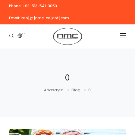
Phone: +98-513-541-3053
Email: info[@]nmc-co[dot]com
Tr
ANASAYFA
KURUMSAL
0
ÜRÜNLER
VIDEO
Anasayfa
Blog
0
HAZIRLIK
REFERANSLAR
Teneke ve Cam kutu yıkama makineleri
HABERLER
BLOG