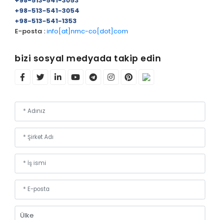
+98-513-541-3053
+98-513-541-3054
+98-513-541-1353
E-posta :
info[at]nmc-co[dot]com
bizi sosyal medyada takip edin