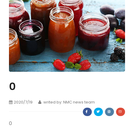
Dilimleyici,Kıyma ve Rendeleme Makineleri
FOTOĞRAFLAR
Atık Giderme Makinesi
E- KATALOG
kabuk soyucular
Dereceler ve sıralamalar
İLETİŞİM
Yıkama Makineleri
TESISLER
DEPOLAMA VE AKTARMA
0
Depo ve aktarma tankları
Sepet ve arabalar
2020/7/19
writed by: NMC news team
Transfer bantları, kaldırıcı ve trafik bantları
pompalar
0
ÖN PIŞIRME PIŞIRME VE YOĞUNLAŞTIRILMA