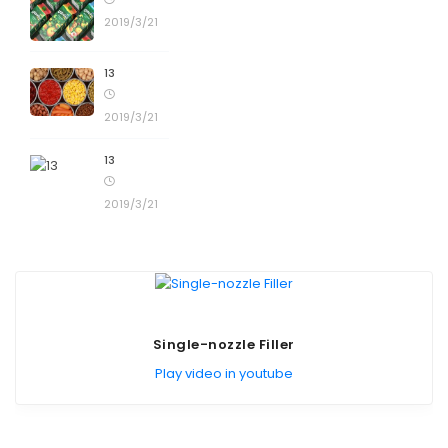
2019/3/21
13
2019/3/21
13
2019/3/21
Automatic Six-Head Seamer
Play video in youtube