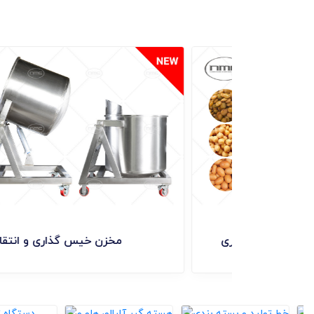
دستگاه بلانچر اتوماتیک حبوبات ۶.۵ متری