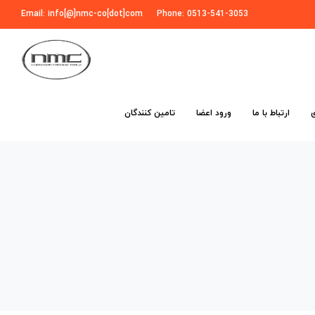
Email: info[@]nmc-co[dot]com
Phone: 0513-541-3053
ارتباط با ما
ورود اعضا
تامین کنندگان