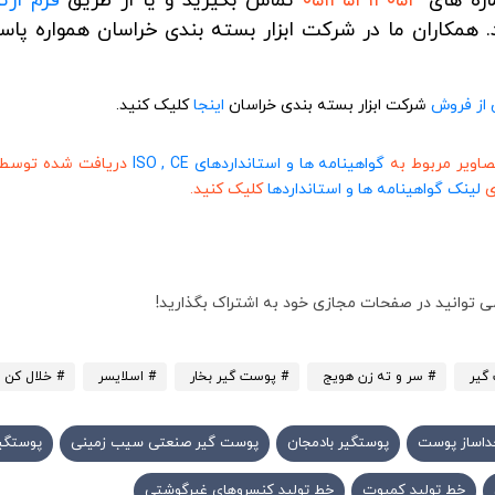
اره های
۰۵۱۳۵۴۱۳۰۵۳
تماس بگیرید و یا از طریق
فرم ارتب
ید. همکاران ما در شرکت ابزار بسته بندی خراسان همواره پا
از فروش
شرکت ابزار بسته بندی خراسان
اینجا
کلیک کنید.
صاویر مربوط به
گواهینامه ها و استانداردهای ISO , CE
دریافت شده توسط ش
ی
لینک گواهینامه ها و استانداردها
کلیک کنید.
می توانید در صفحات مجازی خود به اشتراک بگذارید!
گیر
# سر و ته زن هویج
# پوست گیر بخار
# اسلایسر
# خلال کن
داساز پوست
پوستگیر بادمجان
پوست گیر صنعتی سیب زمینی
پوستگیر
خط تولید کمپوت
خط تولید کنسروهای غیرگوشتی