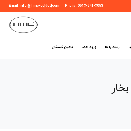
Email: info[@]nmc-co[dot]com
Phone: 0513-541-3053
ارتباط با ما
ورود اعضا
تامین کنندگان
خار