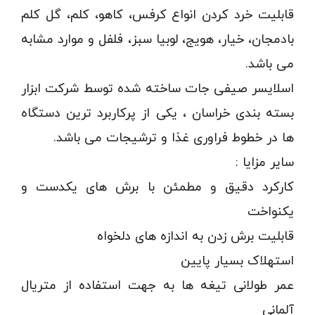
بلانچرها و سرخ کن ها
قابلیت خرد کردن انواع کرفس، کاهو، کلم، گل کلم
اواپراتورها
بادمجان، خیار، هویج، لوبیا سبز، فلفل و موارد مشابه
سکوهای پخت ، فرموله و تغلیظ
می باشد.
پری هیتر و پاستورها
اسلایسر صیفی جات ساخته شده توسط شرکت ابزار
بسته بندی خراسان ، یکی از پرکاربرد ترین دستگاه
بسته بندی
ها در خطوط فراوری غذا و ترشیجات می باشد.
دربندها ، قطعات و ملزومات
سایر مزایا :
پرکن ها ( فیلرها )
کارکرد دقیق و مطمئن با برش های یکدست و
اگزاست
یکنواخت
کنترل ، بازرسی و توزین
قابلیت برش زدن به اندازه های دلخواه
تونل های سردکن ، آبزدایی و خلاء
استهلاک بسیار پایین
دستگاه های بسته بندی نهایی
عمر طولانی تیغه ها به جهت استفاده از متریال
خطوط تولید
آلمانی