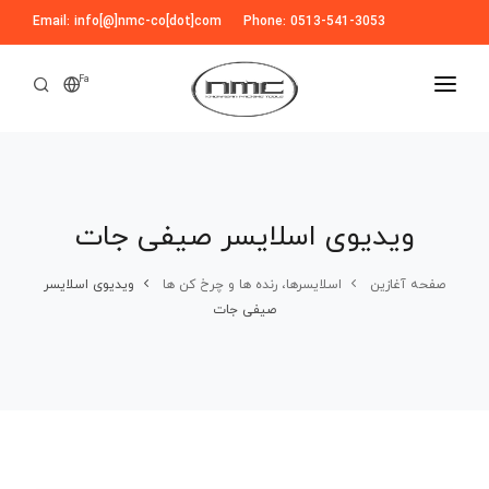
Email: info[@]nmc-co[dot]com
Phone: 0513-541-3053
Fa
صفحه آغازین
درباره ما
ویدیوی اسلایسر صیفی جات
تولیدات
قطعات ماشین آلات
ویدیوها
صفحه آغازین
اسلایسرها، رنده ها و چرخ کن ها
ویدیوی اسلایسر
صیفی جات
قطعات مصرفی ماشین آلات صنایع غذایی
خطوط تولید
آماده سازی
مشتریان ما
دستگاه های شستشو قوطی و شیشه
اخبار
متفرقه
بلاگ
خط تولید رب