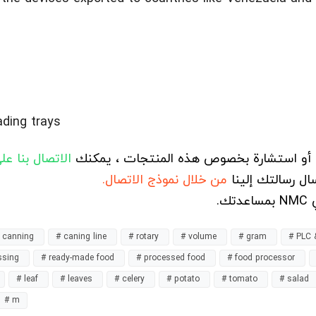
ading trays
ء أو استشارة بخصوص هذه المنتجات ، يمكنك
الاتصال بنا  WhatsApp
ال رسالتك إلينا
من خلال نموذج الاتصال.
في
h canning
# caning line
# rotary
# volume
# gram
# PLC
ssing
# ready-made food
# processed food
# food processor
# leaf
# leaves
# celery
# potato
# tomato
# salad
# m