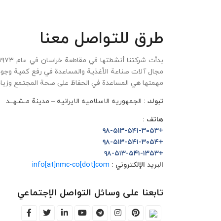
طرق للتواصل معنا
مجال آلات صناعة الأغذية والمساعدة في رفع كمية وجودة
مهمتها هي المساعدة في الحفاظ على صحة المجتمع وزيا
تبوك :
الجمهوریه الاسلامیه الایرانیه – مدینة مـشـهــد
هاتف :
+۹۸-۵۱۳-۵۴۱-۳۰۵۳
+۹۸-۵۱۳-۵۴۱-۳۰۵۴
+۹۸-۵۱۳-۵۴۱-۱۳۵۳
info[at]nmc-co[dot]com
البريد الإلكتروني :
تابعنا على وسائل التواصل الإجتماعي