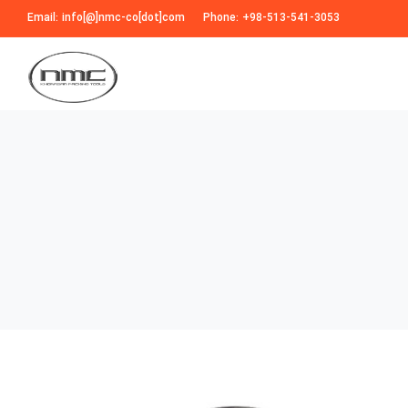
Email: info[@]nmc-co[dot]com
Phone: +98-513-541-3053