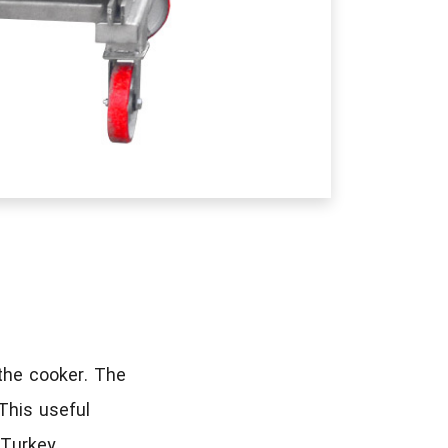
 the cooker. The
This useful
 Turkey.