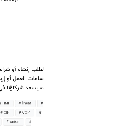
لطلب إنشاء أو شرا
ساعات العمل أو إرس
سيسعد شركاؤنا  NMC بمساعدتك.
 & HMI
# linear
#
# CIP
# COP
#
# onion
#