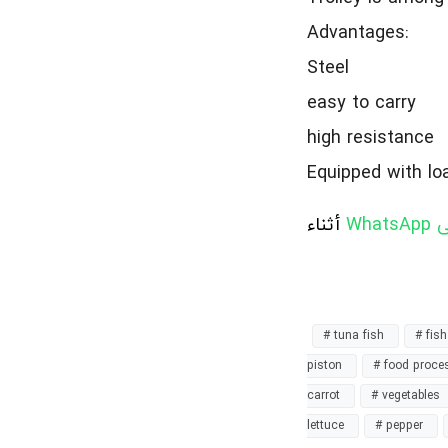
Advantages:
Steel
easy to carry
high resistance
Equipped with lo
على
أثناء
# tuna fish
# fis
piston
# food proce
carrot
# vegetables
lettuce
# pepper