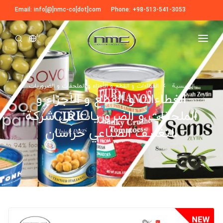
Email: info[@]nmc-co[dot]com
Phone: +98-513-541-3053
Ar
الرئیسیة
عنا
الرئیسیة
الغطاءات و القطع و الأجزاء و الملحقات و الضروریات
الغطاءات و القطع و الأجزاء و
منتجات
الملحقات و الضروریات فی شركة
فيديو
التغليف الصناعي خراسان
عملائنا
التحضیر
الأجهزة لغسل العلبة و الزجاجة
الإخبارية
مقالات
المقطّعات و المبشرات و المطحنات
معرض الصور
الأجهزة لحذف النفایات و المخلفات