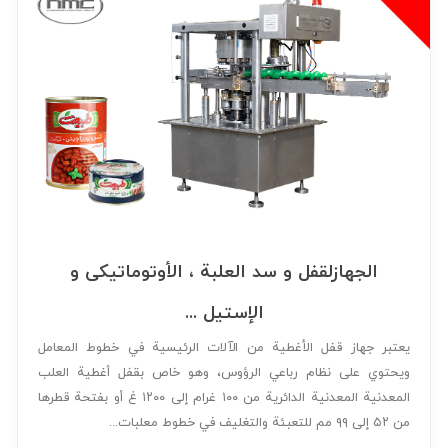
تحميل
المقشّرات
اتصل بنا
انواع الدرجات و المفرقات و الفواصل
الأجهزة لغسل المنتج
التخزین و النقل و الإنتقال
خزانات التخزین و النقل و الإنتقال
السفط والعربات
الجهازلقفل و سد العلبة ، الأوتوماتیکی و
شرائط أشرطة الإنتقال و الرفع و صوانی المرور
الإستیل ...
المضخات
يعتبر جهاز قفل الأغطية من الآلات الرئيسية في خطوط المعامل
ويحتوي على نظام رباعي الرؤوس، وهو خاص بقفل أغطية العلب
المطبوخ مسبقا، الطبخ و التغلیظ
المعدنية المعدنية الدائرية من ۱۰۰ غرام إلى ۱۲۰۰ غ أو بفتحة قطرها
فرن الضغط و کوکر و الضروریات
من ۵۲ إلى ۹۹ مم للتعبئة والتغليف في خطوط معلبات...
البلانشرات و المقالی