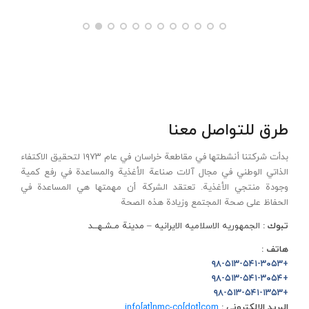
طرق للتواصل معنا
بدأت شركتنا أنشطتها في مقاطعة خراسان في عام ۱۹۷۳ لتحقيق الاكتفاء
الذاتي الوطني في مجال آلات صناعة الأغذية والمساعدة في رفع كمية
وجودة منتجي الأغذية. تعتقد الشركة أن مهمتها هي المساعدة في
الحفاظ على صحة المجتمع وزيادة هذه الصحة
تبوك :
الجمهوریه الاسلامیه الایرانیه – مدینة مـشـهــد
هاتف :
+۹۸-۵۱۳-۵۴۱-۳۰۵۳
+۹۸-۵۱۳-۵۴۱-۳۰۵۴
+۹۸-۵۱۳-۵۴۱-۱۳۵۳
البريد الإلكتروني :
info[at]nmc-co[dot]com