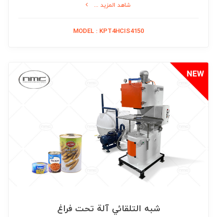
شاهد المزيد ...
المبخرات
MODEL : KPT4HCIS4150
منصات الطبخ و المعادلة و التغلیظ
بری هیتر و باستورات
التغلیف و التعبئة
الغطاءات و القطع و الأجزاء و الملحقات و الضروریات
الحشوات (الحشو)
0
شرائط أو أشرطة التحکم و التفتیش و التوزین
أنفاق التبرید و التجفیف و المکنسة
الأجهزة للتغلیف و التعبئة النهائیة
خطوط الإنتاج
شبه التلقائي آلة تحت فراغ
خطوط الإنتاج، الصفر حتی المئة