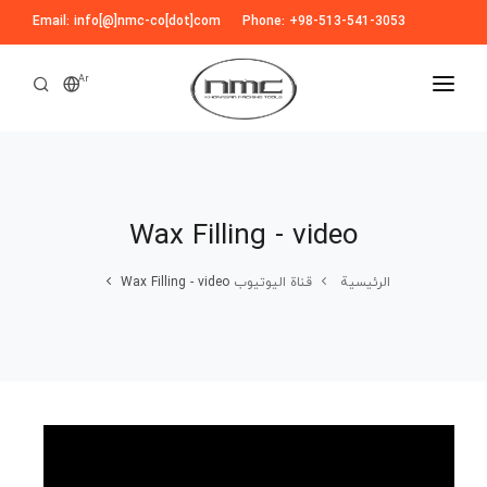
Email: info[@]nmc-co[dot]com
Phone: +98-513-541-3053
Ar
الرئیسیة
عنا
Wax Filling - video
منتجات
فيديو
Wax Filling - video
قناة اليوتيوب
الرئیسیة
عملائنا
التحضیر
الأجهزة لغسل العلبة و الزجاجة
الإخبارية
مقالات
المقطّعات و المبشرات و المطحنات
معرض الصور
الأجهزة لحذف النفایات و المخلفات