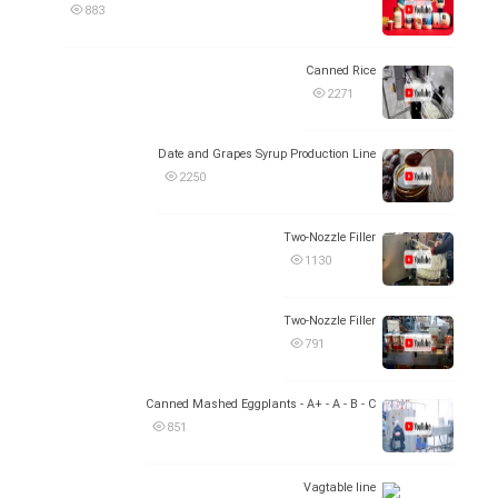
883
Canned Rice
2271
Date and Grapes Syrup Production Line
2250
Two-Nozzle Filler
1130
Two-Nozzle Filler
791
Canned Mashed Eggplants - A+ - A - B - C
851
Vagtable line