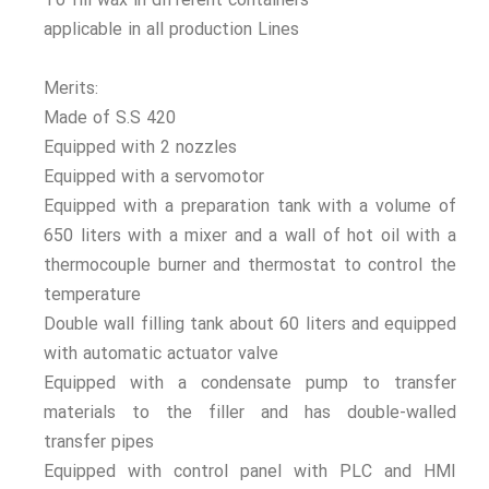
To fill wax in different containers
applicable in all production Lines
المبخرات
منصات الطبخ و المعادلة و التغلیظ
Merits:
Made of S.S 420
بری هیتر و باستورات
Equipped with 2 nozzles
التغلیف و التعبئة
Equipped with a servomotor
الغطاءات و القطع و الأجزاء و الملحقات و الضروریات
Equipped with a preparation tank with a volume of
650 liters with a mixer and a wall of hot oil with a
الحشوات (الحشو)
thermocouple burner and thermostat to control the
0
temperature
شرائط أو أشرطة التحکم و التفتیش و التوزین
Double wall filling tank about 60 liters and equipped
with automatic actuator valve
أنفاق التبرید و التجفیف و المکنسة
Equipped with a condensate pump to transfer
الأجهزة للتغلیف و التعبئة النهائیة
materials to the filler and has double-walled
خطوط الإنتاج
transfer pipes
Equipped with control panel with PLC and HMI
خطوط الإنتاج، الصفر حتی المئة