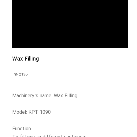
تحميل
المقشّرات
اتصل بنا
انواع الدرجات و المفرقات و الفواصل
الأجهزة لغسل المنتج
Wax Filling
التخزین و النقل و الإنتقال
خزانات التخزین و النقل و الإنتقال
2136
السفط والعربات
شرائط أشرطة الإنتقال و الرفع و صوانی المرور
Machinery’s name: Wax Filling
المضخات
Model: KPT 1090
المطبوخ مسبقا، الطبخ و التغلیظ
فرن الضغط و کوکر و الضروریات
Function :
البلانشرات و المقالی