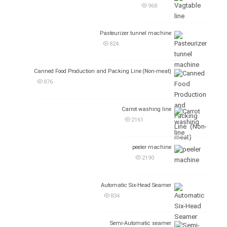
968
Pasteurizer tunnel machine
824
Canned Food Production and Packing Line (Non-meat)
876
Carrot washing line
2161
peeler machine
2190
Automatic Six-Head Seamer
834
Semi-Automatic seamer