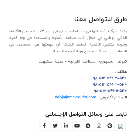
طرق للتواصل معنا
بدأت شركتنا أنشطتها في مقاطعة خراسان في عام ۱۹۷۳ لتحقيق الاكتفاء
الذاتي الوطني في مجال آلات صناعة الأغذية والمساعدة في رفع كمية
وجودة منتجي الأغذية. تعتقد الشركة أن مهمتها هي المساعدة في
الحفاظ على صحة المجتمع وزيادة هذه الصحة
تبوك :
الجمهوریه الاسلامیه الایرانیه – مدینة مـشـهــد
هاتف :
+۹۸-۵۱۳-۵۴۱-۳۰۵۳
+۹۸-۵۱۳-۵۴۱-۳۰۵۴
+۹۸-۵۱۳-۵۴۱-۱۳۵۳
info[at]nmc-co[dot]com
البريد الإلكتروني :
تابعنا على وسائل التواصل الإجتماعي