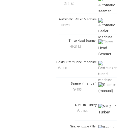
2180
Automatic Peeler Machine
920
Three-Head Seamer
2152
Pasteurizer tunnel machine
958
Seamer (manual)
953
NMC in Turkey
2166
Single-nozzle Filler