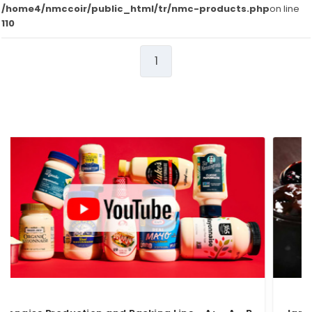
Dilimleyici,Kıyma ve Rendeleme Makineleri
/home4/nmccoir/public_html/tr/nmc-products.php
on line
FOTOĞRAFLAR
110
Atık Giderme Makinesi
E- KATALOG
kabuk soyucular
1
Dereceler ve sıralamalar
İLETİŞİM
Yıkama Makineleri
TESISLER
DEPOLAMA VE AKTARMA
Depo ve aktarma tankları
Sepet ve arabalar
Transfer bantları, kaldırıcı ve trafik bantları
pompalar
ÖN PIŞIRME PIŞIRME VE YOĞUNLAŞTIRILMA