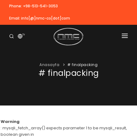
Phone: +98-513-541-3053
Email: info[@]nmc-co[dot]com
Tr
ANASAYFA
KURUMSAL
Anasayfa
# finalpacking
# finalpacking
ÜRÜNLER
VIDEO
HAZIRLIK
REFERANSLAR
Teneke ve Cam kutu yıkama makineleri
HABERLER
Warning
: mysqli_fetch_array() expects parameter 1 to be mysqli_result,
BLOG
boolean given in