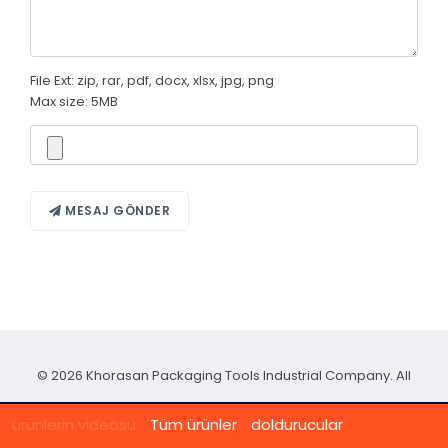
File Ext: zip, rar, pdf, docx, xlsx, jpg, png
Max size: 5MB
MESAJ GÖNDER
© 2026 Khorasan Packaging Tools Industrial Company. All
Rights Reserved.
NMC
ürünlerin videosu
Tüm ürünler
doldurucular
Creation and design by
Borna