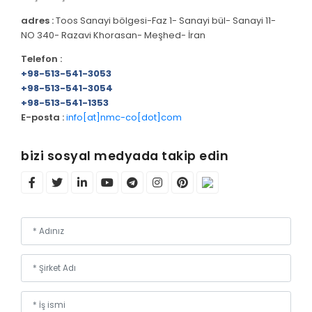
adres :
Toos Sanayi bölgesi-Faz 1- Sanayi bül- Sanayi 11-
Baştan sona üretim hattı
NO 340- Razavi Khorasan- Meşhed- İran
Telefon :
+98-513-541-3053
Tüm ürünler
+98-513-541-3054
+98-513-541-1353
NMC kategorisiz tüm ürünler
E-posta :
info[at]nmc-co[dot]com
BURAYA TIKLAYIN!
bizi sosyal medyada takip edin