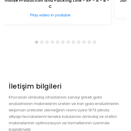
- A+ - A - B -
Jam Production and Packaging Line - A+ -
Otoklav, Pişirici ve Aksesuarlar
Play video in youtube
Ön Pişirme ve Kızartıcılar
Pişirme ve yoğunlaştırma platformları
Pastörize Makineleri
PAKETLEME
kapatma makineleri ve parçalar
doldurucular
İletişim bilgileri
0
Khorasan ambalaj cihazlarının sanayi şirketi gıda
kontrol
endüstrisinin makinelerini üreten ve İran gıda endüstrisinin
soğutma tüneli,dehidrasyon ve vakum
ekipman üreticiler derneğinin resmi üyesi 1973 yılında
altyapı tecrübelerini teneke kutularının ambalaj ve üretim
hat sonu makineleri
makinelerinin optimizasyon ve hizmetlerinin üzerinde
başlatmıştır
ÜRETIM HATLARI