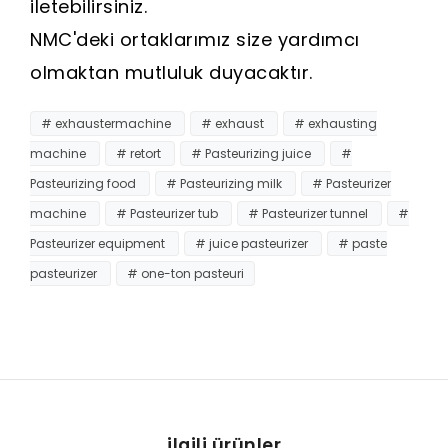
iletebilirsiniz.
NMC'deki ortaklarımız size yardımcı
olmaktan mutluluk duyacaktır.
# exhaustermachine
# exhaust
# exhausting
machine
# retort
# Pasteurizing juice
#
Pasteurizing food
# Pasteurizing milk
# Pasteurizer
machine
# Pasteurizer tub
# Pasteurizer tunnel
#
Pasteurizer equipment
# juice pasteurizer
# paste
pasteurizer
# one-ton pasteuri
ilgili ürünler