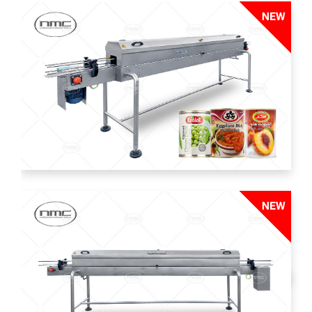
Dilimleyici,Kıyma ve Rendeleme Makineleri
FOTOĞRAFLAR
Atık Giderme Makinesi
E- KATALOG
kabuk soyucular
Dereceler ve sıralamalar
İLETİŞİM
Yıkama Makineleri
TESISLER
DEPOLAMA VE AKTARMA
Depo ve aktarma tankları
Sepet ve arabalar
Transfer bantları, kaldırıcı ve trafik bantları
pompalar
ÖN PIŞIRME PIŞIRME VE YOĞUNLAŞTIRILMA