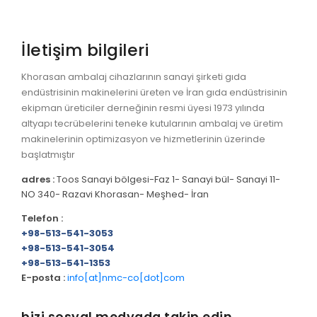
İletişim bilgileri
Khorasan ambalaj cihazlarının sanayi şirketi gıda
endüstrisinin makinelerini üreten ve İran gıda endüstrisinin
ekipman üreticiler derneğinin resmi üyesi 1973 yılında
altyapı tecrübelerini teneke kutularının ambalaj ve üretim
makinelerinin optimizasyon ve hizmetlerinin üzerinde
başlatmıştır
adres :
Toos Sanayi bölgesi-Faz 1- Sanayi bül- Sanayi 11-
NO 340- Razavi Khorasan- Meşhed- İran
Telefon :
+98-513-541-3053
+98-513-541-3054
+98-513-541-1353
E-posta :
info[at]nmc-co[dot]com
bizi sosyal medyada takip edin