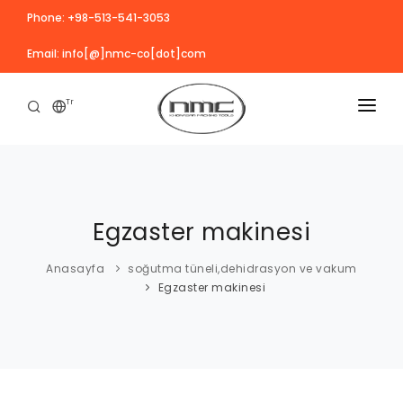
Phone: +98-513-541-3053
Email: info[@]nmc-co[dot]com
Tr
ANASAYFA
KURUMSAL
Egzaster makinesi
ÜRÜNLER
VIDEO
Anasayfa
soğutma tüneli,dehidrasyon ve vakum
Egzaster makinesi
HAZIRLIK
REFERANSLAR
Teneke ve Cam kutu yıkama makineleri
HABERLER
BLOG