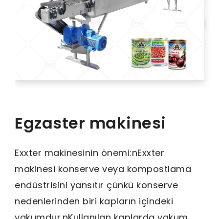
Baştan sona üretim hattı
Tüm ürünler
NMC kategorisiz tüm ürünler
BURAYA TIKLAYIN!
Egzaster makinesi
Exxter makinesinin önemi:nExxter
makinesi konserve veya kompostlama
endüstrisini yansıtır çünkü konserve
nedenlerinden biri kapların içindeki
vakumdur.nKullanılan kaplarda vakum