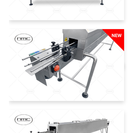
Otoklav, Pişirici ve Aksesuarlar
Ön Pişirme ve Kızartıcılar
Pişirme ve yoğunlaştırma platformları
Pastörize Makineleri
PAKETLEME
kapatma makineleri ve parçalar
doldurucular
0
kontrol
soğutma tüneli,dehidrasyon ve vakum
hat sonu makineleri
ÜRETIM HATLARI