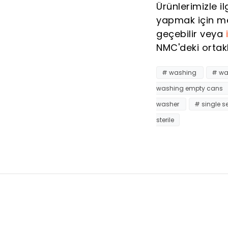
Ürünlerimizle i
yapmak için me
geçebilir veya
NMC'deki ortak
# washing
# w
washing empty cans
washer
# single s
sterile