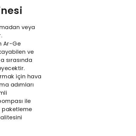
inesi
turmadan veya
.
ın Ar-Ge
kayabilen ve
ma sırasında
ecektir.
armak için hava
kama adımları
mli
 pompası ile
e paketleme
litesini