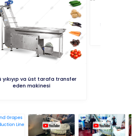
Saplı Meyve Yıkama ve Üst Bölüme
alma Makinesi