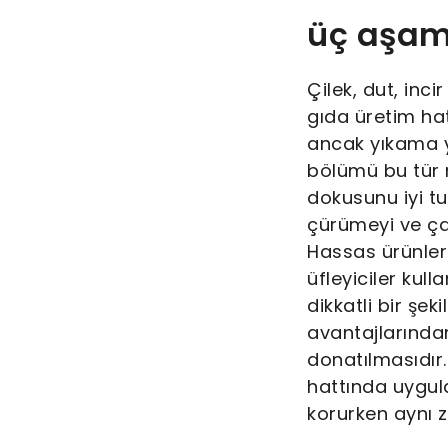
üç aşam
Çilek, dut, inc
gıda üretim ha
ancak yıkama y
bölümü bu tür m
dokusunu iyi tu
çürümeyi ve ç
Hassas ürünler 
üfleyiciler kul
dikkatli bir şe
avantajlarından
donatılmasıdır
hattında uygula
korurken aynı 