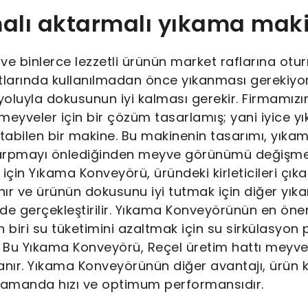
alı aktarmalı yıkama mak
ir ve binlerce lezzetli ürünün market raflarına o
tlarında kullanılmadan önce yıkanması gerekiyor
oluyla dokusunun iyi kalması gerekir. Firmamız
eyveler için bir çözüm tasarlamış; yani iyice yı
tabilen bir makine. Bu makinenin tasarımı, yıka
arpmayı önlediğinden meyve görünümü değişmey
için Yıkama Konveyörü, üründeki kirleticileri çık
lanır ve ürünün dokusunu iyi tutmak için diğer yı
kilde gerçekleştirilir. Yıkama Konveyörünün en öne
 biri su tüketimini azaltmak için su sirkülasyon
. Bu Yıkama Konveyörü, Reçel üretim hattı meyv
nır. Yıkama Konveyörünün diğer avantajı, ürün ka
zamanda hızı ve optimum performansıdır.