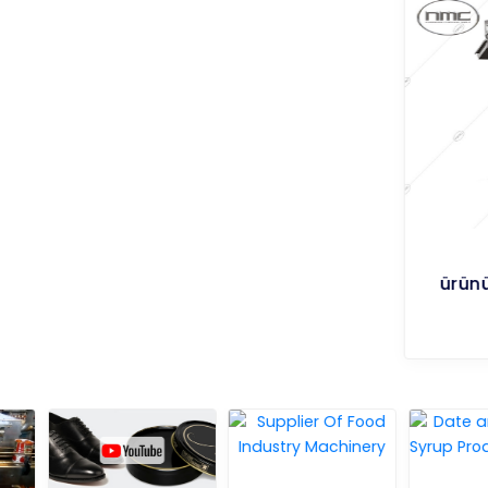
ürünü yıkıyıp va üst tarafa transfer
eden makinesi