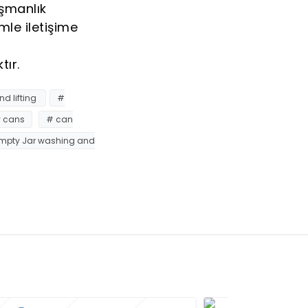
ışmanlık
mle iletişime
ır.
d lifting
#
 cans
# can
mpty Jar washing and