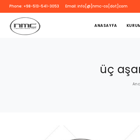
Phone: +98-513-541-3053
Email: info[@]nmc-co[dot]com
ANASAYFA
KURU
üç aşa
An