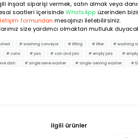
lgili inşaat siparişi vermek, satın almak veya dan
sai saatleri içerisinde
WhatsApp
üzerinden bizi
iletişim formundan
mesajınızı iletebilirsiniz.
larımız size yardımcı olmaktan mutluluk duyacakt
ashed
# washing conveyor
# lifting
# lifter
# washing an
# cans
# jars
# can and jars
# empty jars
# empty
erve dish
# single serve washer
# single-serving washer
# E
ilgili ürünler