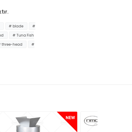
ır.
r
# blade
#
od
# Tuna Fish
 three-head
#