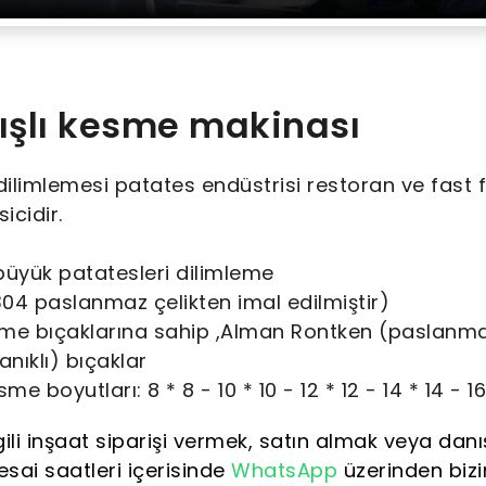
nışlı kesme makinası
dilimlemesi patates endüstrisi restoran ve fast 
sicidir.
büyük patatesleri dilimleme
04 paslanmaz çelikten imal edilmiştir)
e bıçaklarına sahip ,Alman Rontken (paslanm
nıklı) bıçaklar
 boyutları: 8 * 8 - 10 * 10 - 12 * 12 - 14 * 14 - 16 
lgili inşaat siparişi vermek, satın almak veya dan
sai saatleri içerisinde
WhatsApp
üzerinden bizi