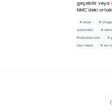
geçebilir veya
NMC'deki ortak
# slicer
# chopp
automatic
# semi
Production Line
# 
four-head
# six-h