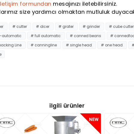
iletişim formundan
mesajınızı iletebilirsiniz.
larımız size yardımcı olmaktan mutluluk duyacakt
er
# cutter
# dicer
# grater
# grinder
# cube cutte
-automatic
# full automatic
# canned beans
# cannedfo
packing Line
# canningline
# single head
# one head
#
e
ilgili ürünler