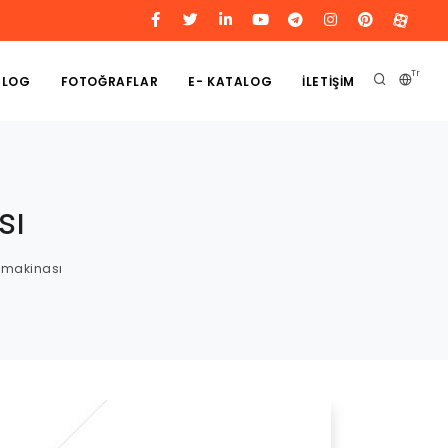
Tr
BLOG
FOTOĞRAFLAR
E- KATALOG
İLETİŞİM
sı
e makinası