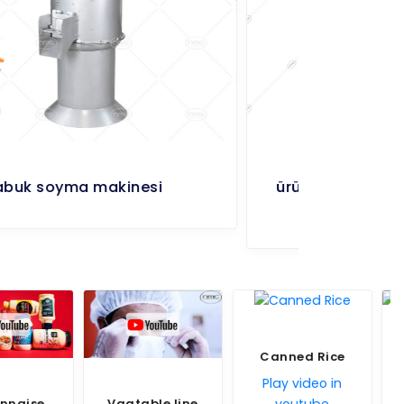
ürünü yıkıyıp va üst tarafa transfer
eden makinesi
Canned Rice
Automatic Steam
Play video in
Peeler
table line