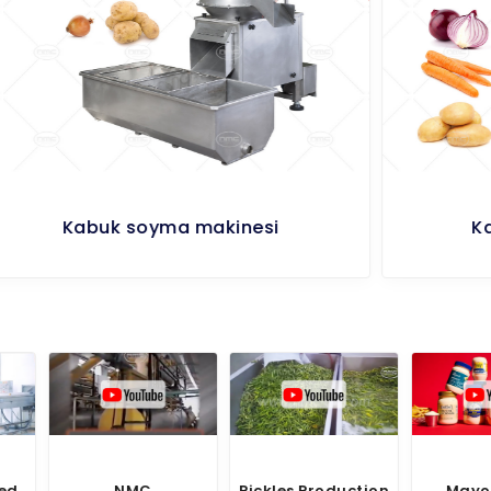
Kabuk soyma makinesi
Pickles Production
Mayonnaise
Vag