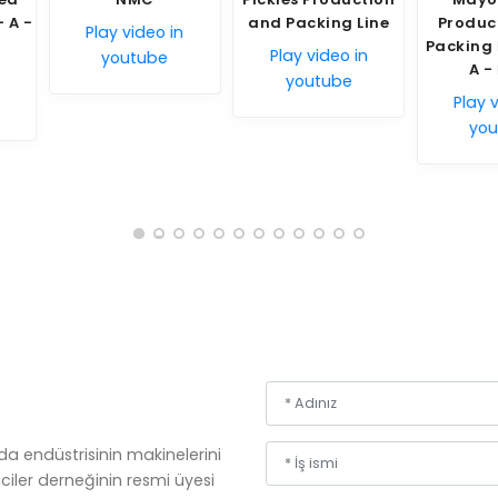
and Packing Line
Production and
 in
Pl
Packing Line - A+ -
Play video in
e
A - B - C
youtube
Play video in
youtube
da endüstrisinin makinelerini
ciler derneğinin resmi üyesi