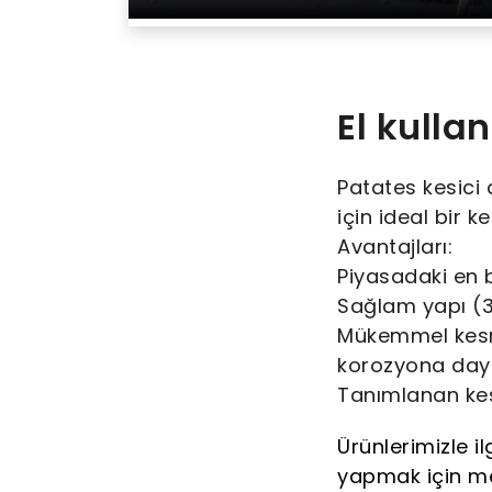
El kulla
Patates kesici 
için ideal bir ke
Avantajları:
Piyasadaki en 
Sağlam yapı (3
Mükemmel kesm
korozyona daya
Tanımlanan kesme
Ürünlerimizle i
yapmak için me