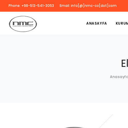
Phone: +98-513-541-3053
Email: info[@]nmc-co[dot]com
ANASAYFA
KURU
E
Anasayf