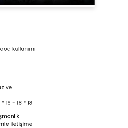
food kullanımı
az ve
* 16 - 18 * 18
ışmanlık
mle iletişime