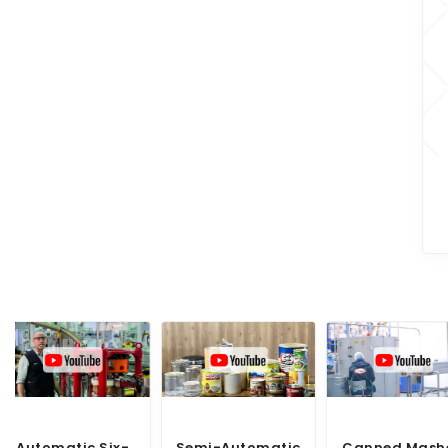
Kabuk soyma makinesi
Semi-Automatic
Canned Mashed
NMC