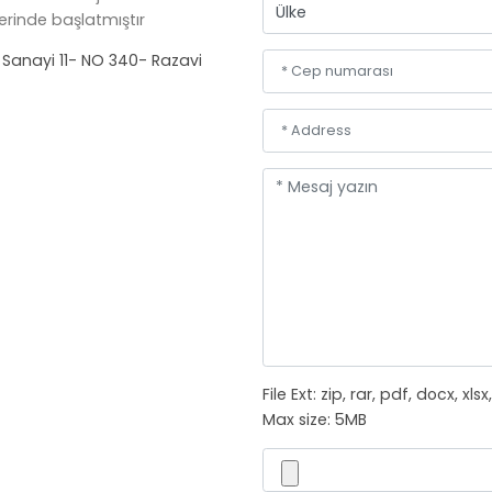
erinde başlatmıştır
 Sanayi 11- NO 340- Razavi
File Ext: zip, rar, pdf, docx, xls
Max size: 5MB