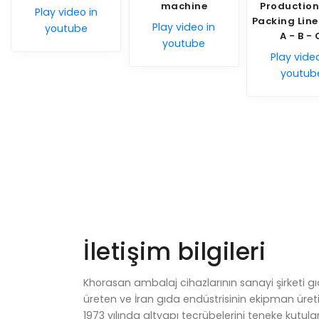
machine
Production and
in
Play
Packing Line - A+ -
Play video in
y
A - B - C
youtube
Play video in
youtube
İletişim bilgileri
Khorasan ambalaj cihazlarının sanayi şirketi gı
üreten ve İran gıda endüstrisinin ekipman üreti
1973 yılında altyapı tecrübelerini teneke kutul