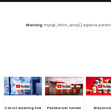
Warning
: mysqli_fetch_array() expects paramet
g line
Pasteurizer tunnel
Mayonnaise
Two-No