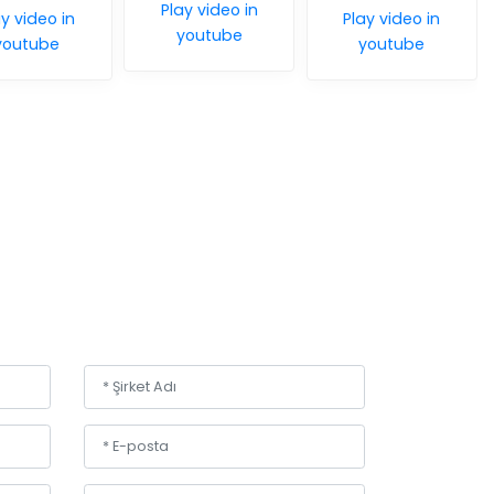
Production an
Play video in
Play video in
Packing Line (N
youtube
youtube
meat)
Play video in
youtube