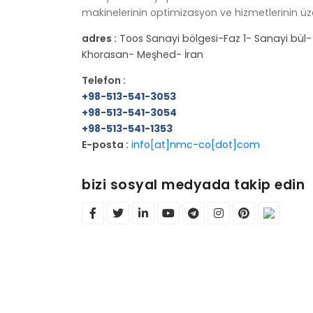
makinelerinin optimizasyon ve hizmetlerinin üz
adres :
Toos Sanayi bölgesi-Faz 1- Sanayi bül-
Khorasan- Meşhed- İran
Telefon :
+98-513-541-3053
+98-513-541-3054
+98-513-541-1353
E-posta :
info[at]nmc-co[dot]com
bizi sosyal medyada takip edin