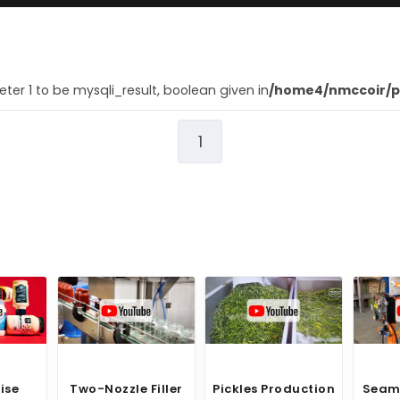
er 1 to be mysqli_result, boolean given in
/home4/nmccoir/p
1
zzle Filler
Pickles Production
Seamer (manual)