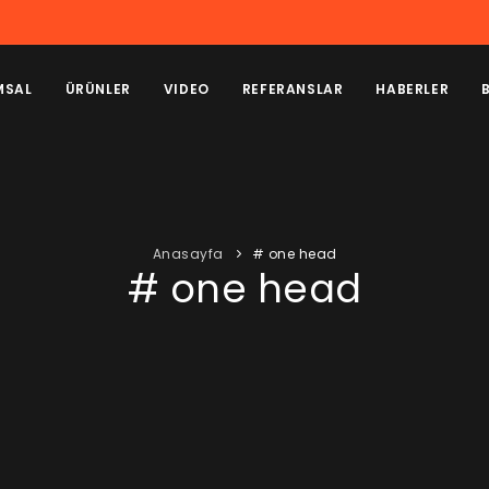
MSAL
ÜRÜNLER
VIDEO
REFERANSLAR
HABERLER
Anasayfa
# one head
# one head