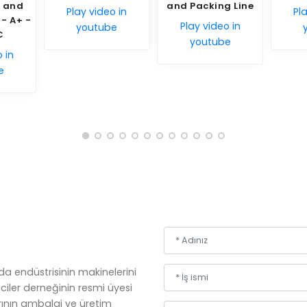
and Packing Line
 video in
Play video in
Play video in
outube
youtube
youtube
da endüstrisinin makinelerini
ciler derneğinin resmi üyesi
arının ambalaj ve üretim