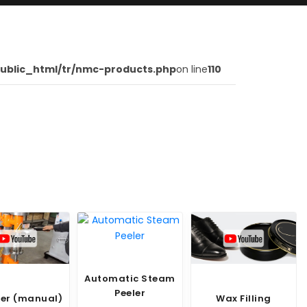
ublic_html/tr/nmc-products.php
on line
110
Automatic Steam
Peeler
Wax Filling
Canned Food