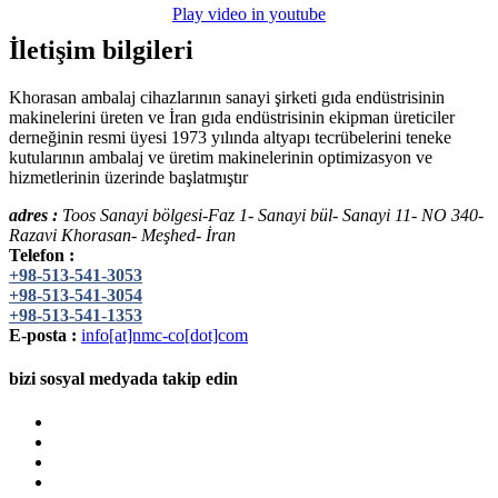
Play video in youtube
İletişim bilgileri
Khorasan ambalaj cihazlarının sanayi şirketi gıda endüstrisinin
makinelerini üreten ve İran gıda endüstrisinin ekipman üreticiler
derneğinin resmi üyesi 1973 yılında altyapı tecrübelerini teneke
kutularının ambalaj ve üretim makinelerinin optimizasyon ve
hizmetlerinin üzerinde başlatmıştır
adres :
Toos Sanayi bölgesi-Faz 1- Sanayi bül- Sanayi 11- NO 340-
Razavi Khorasan- Meşhed- İran
Telefon :
+98-513-541-3053
+98-513-541-3054
+98-513-541-1353
E-posta :
info[at]nmc-co[dot]com
bizi sosyal medyada takip edin