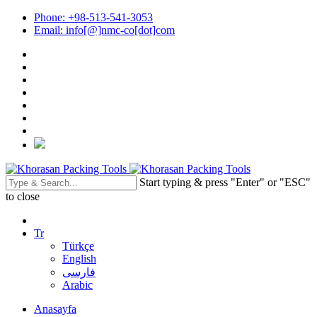
Phone: +98-513-541-3053
Email: info[@]nmc-co[dot]com
Start typing & press "Enter" or "ESC"
to close
Tr
Türkçe
English
فارسی
Arabic
Anasayfa