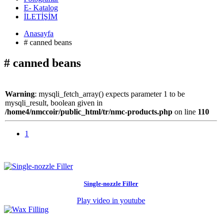
E- Katalog
İLETİŞİM
Anasayfa
# canned beans
# canned beans
Warning
: mysqli_fetch_array() expects parameter 1 to be
mysqli_result, boolean given in
/home4/nmccoir/public_html/tr/nmc-products.php
on line
110
1
Single-nozzle Filler
Play video in youtube