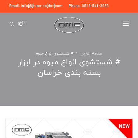
Email: info[@]nmc-co[dot]com
Phone: 0513-541-3053
Fa
صفحه آغازین
درباره ما
صفحه آغازین
# شستشوی انواع میوه
# شستشوی انواع میوه در ابزار
تولیدات
بسته بندی خراسان
قطعات ماشین آلات
ویدیوها
قطعات مصرفی ماشین آلات صنایع غذایی
خطوط تولید
آماده سازی
مشتریان ما
دستگاه های شستشو قوطی و شیشه
اخبار
متفرقه
بلاگ
خط تولید رب