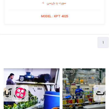
سورت و بازرسی
بلانچرها و سرخ کن ها
اواپراتورها
MODEL : KPT 4025
سکوهای پخت ، فرموله و تغلیظ
پری هیتر و پاستورها
بسته بندی
۱
دربندها ، قطعات و ملزومات
پرکن ها ( فیلرها )
اگزاست
کنترل ، بازرسی و توزین
تونل های سردکن ، آبزدایی و خلاء
دستگاه های بسته بندی نهایی
خطوط تولید