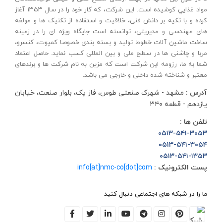
مواد غذايي کوشیده است. این شرکت، که کار خود را در سال ۱۳۵۳ آغاز
کرده و با تکيه بر دانش فنی، خلاقيت و استفاده از تکنيک ها و مولفه
های مهندسی و مديريتی، توانسته است جايگاه ويژه ای را در زمينه
ساخت ماشين آلات خطوط توليد و بسته بندی خصوصا کمپوت، کنسرو،
مربا و چاشنی ها در سطح ملی و بین المللی کسب نمايد. حاصل اعتماد
شما به ما، رزومه این شرکت است که مزین به نام شرکت ها و برندهای
معتبر و شناخته شده داخلی و خارجی می باشد.
آدرس :
مشهد - شهرک صنعتی طوس، فاز یک، بلوار صنعت، خیابان
یازدهم - قطعه ۳۴۰
تلفن ها :
۰۵۱۳-۵۴۱-۳۰۵۳
۰۵۱۳-۵۴۱-۳۰۵۴
۰۵۱۳-۵۴۱-۱۳۵۳
پست الکترونیک :
info[at]nmc-co[dot]com
ما را در شبکه های اجتماعی دنبال کنید