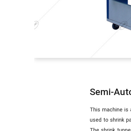
Semi-Aut
This machine is 
used to shrink pa
The shrink tunnel