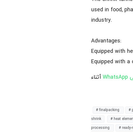
used in food, pha
industry.
Advantages:
Equipped with he
Equipped with a 
على
أثناء
# finalpacking
# 
shrink
# heat eleme
processing
# ready