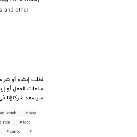
es and other
لطلب إنشاء أو شرا
ساعات العمل أو إرس
سيسعد شركاؤنا  NMC بمساعدتك.
am Shrink
# heat
piston
# food
# carrot
#