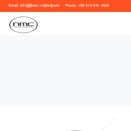
Email: info[@]nmc-co[dot]com
Phone: +98-513-541-3053